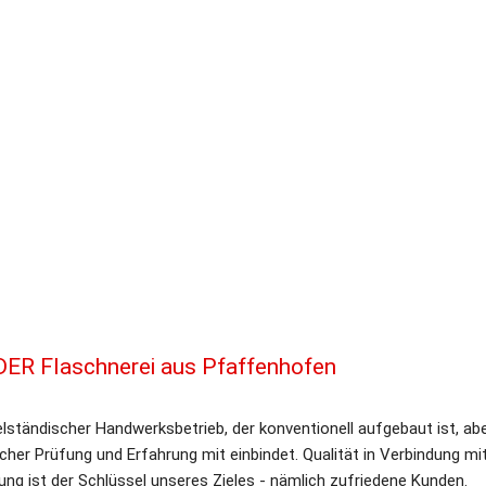
 DER Flaschnerei aus Pfaffenhofen
telständischer Handwerksbetrieb, der konventionell aufge
baut ist, ab
her Prüfung und Erfahrung mit einbindet. Qualität in Verbindung mit
ng ist der Schlüssel unseres Zieles - nämlich zufriedene Kunden.